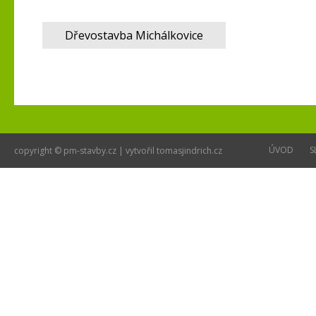
Dřevostavba Michálkovice
ÚVOD
S
copyright © pm-stavby.cz | vytvořil
tomasjindrich.cz