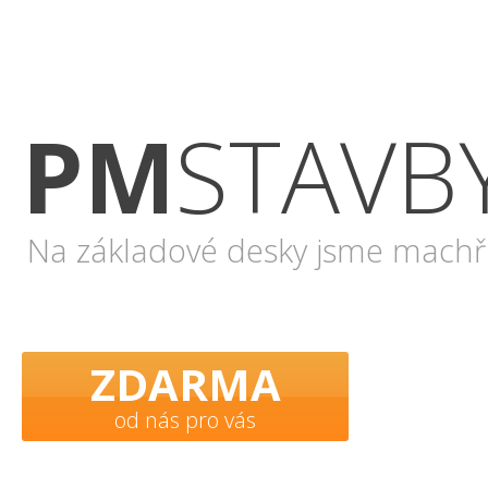
Úvod
Služby
Prodej
Stroje
R
PM
STAVB
Na základové desky jsme machři
ZDARMA
od nás pro vás